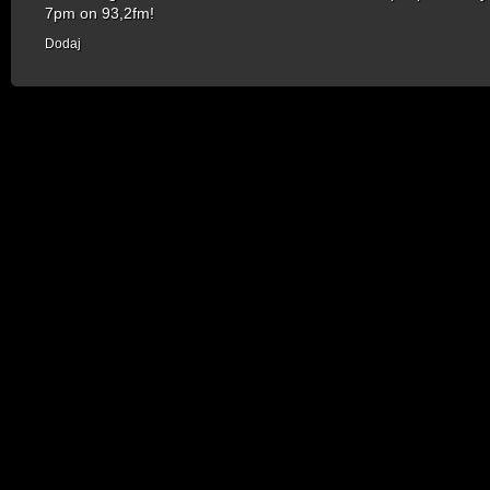
7pm on 93,2fm!
Dodaj