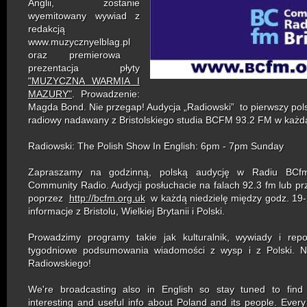
Anglii,
zostanie
wyemitowany wywiad z
redakcją
www.muzycznyelblag.pl
oraz premierowa
prezentacja płyty
"MUZYCZNA WARMIA I
MAZURY"
.
Prowadzenie:
Magda Bond. Nie przegap!
Audycja
„Radiowski”
to pierwszy pol
radiowy nadawany z Bristolskiego
studia
BCFM 93.2 FM
w każdą
Radiowski: The Polish Show In English: 6pm - 7pm Sunday
Zapraszamy na godzinną, polską audycję w Radiu BCfm
Community Radio. Audycji posłuchacie na falach 92.3 fm lub prz
poprzez
http://bcfm.org.uk
w każdą niedzielę między godz. 19
informacje z Bristolu, Wielkiej Brytanii i Polski.
Prowadzimy programy takie jak kulturalnik, wywiady i repo
tygodniowe podsumowania wiadomości z wysp i z Polski.
N
Radiowskiego!
We're broadcasting also in English so stay tuned to find 
interesting and useful info about Poland and its people. Ever