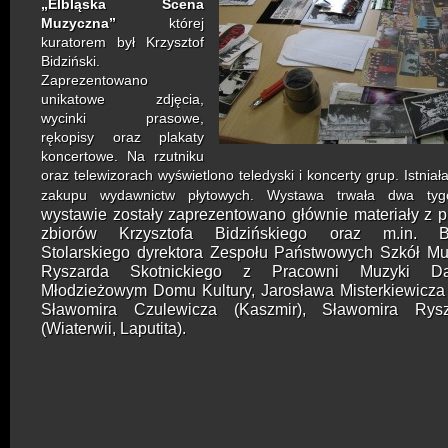
„Elbląska Scena
Muzyczna”
której
kuratorem był Krzysztof
Bidziński.
Zaprezentowano
unikatowe zdjęcia,
wycinki prasowe,
rękopisy oraz plakaty
koncertowe. Na rzutniku
oraz telewizorach wyświetlono teledyski i koncerty grup. Istnia
zakupu wydawnictw płytowych. Wystawa trwała dwa ty
wystawie zostały zaprezentowano głównie materiały z 
zbiorów Krzysztofa Bidzińskiego oraz m.in. B
Stolarskiego dyrektora Zespołu Państwowych Szkół Mu
Ryszarda Skotnickiego z Pracowni Muzyki 
Młodzieżowym Domu Kultury, Jarosława Misterkiewicza
Sławomira Czulewicza (Kaszmir), Sławomira Rys
(Wiaterwii, Laputita).