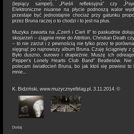
(lepiący sampel), „Pieśń refleksyjna” czy „Psyc
Elektroniczne niuanse na płycie podnoszą walor wyd
przestaje być jednostajnie chociaż przy gatunku pro
przez Bruna raczej o to chodzi i to jest na plus.
Muzyka zawarta na „Czerń i Cień II” to paskudnie dołuj
skojarzeń – ciągnie mnie do Attrition, Christian Death c
– to nie zarzut i z pewnością nie tylko przez te porówna
sięgnąć po najnowszy album Bruna. Czuję ściągnięty z g
Było duszno, surowo i drapieżnie. Muszę ich odreago
Pepper's Lonely Hearts Club Band” Beatlesów.
Nie 
polecam światłocień Bruna, bo jak ktoś się powiesi to
mnie...
K. Bidziński, www.muzycznyelblag.pl, 3.11.2014. ©
Dodaj