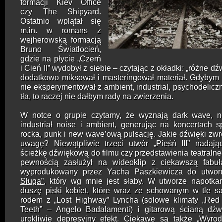
formacji Kiev Office
czy The Shipyard.
Ostatnio wplątał się
m.in. w romans z
wejherowską formacją
Bruno Światłocień,
gdzie na płycie „Czerń
i Cień II” wydobył z siebie – czytając z okładki: „różne dź
dodatkowo miksował i masteringował materiał. Gdybym
nie eksperymentował z ambient, industrial, psychodelic
tła, to raczej nie dałbym rady na zwierzenia.
W notce o grupie czytamy, że wyznają dark wave, 
industriał noise i ambient, generując na koncertach s
rocka, punk i new wave’ową pulsację. Jakie dźwięki zwr
uwagę? Niewątpliwie trzeci utwór „Pieśń III” nadają
ścieżkę dźwiękową do filmu czy przedstawienia teatralneg
pewnością zasłużył na wideoklip z ciekawszą fabuł
wyprodukowany przez Yacha Paszkiewicza do utwo
Sługa”
, który wg mnie jest słaby. W utworze napotka
duszę piski kobiet, które wraz ze schowanym w tle s
rodem z „Lost Highway” Lyncha (solowe klimaty „Red 
Teeth” – Angelo Badalamenti) i gitarową ścianą dźw
urokliwie depresyjny efekt. Ciekawe są także „Wyrod