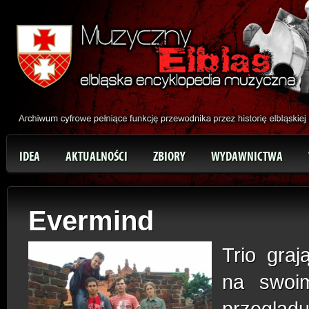
IDEA
AKTUALNOŚCI
ZBIORY
WYDAWNICTWA
Evermind
Trio gra
na swoim
przeglą