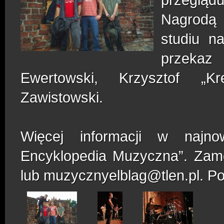
Nagrodą 
studiu n
przekaz
Ewertowski, Krzysztof „K
Zawistowski.
Więcej informacji w najno
Encyklopedia Muzyczna”. Zamó
lub muzycznyelblag@tlen.pl. P