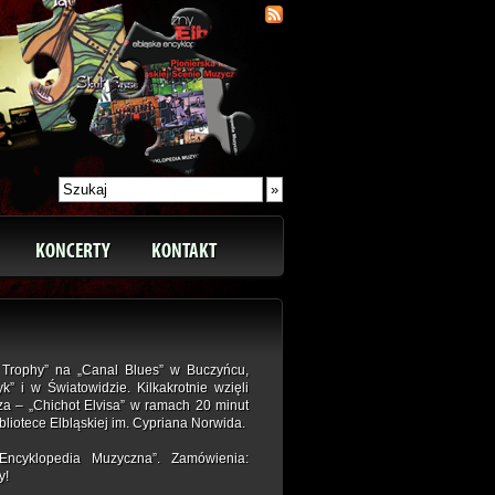
KONCERTY
KONTAKT
l Trophy” na „Canal Blues” w Buczyńcu,
i w Światowidzie. Kilkakrotnie wzięli
a – „Chichot Elvisa” w ramach 20 minut
bliotece Elbląskiej im. Cypriana Norwida.
Encyklopedia Muzyczna”. Zamówienia:
y!