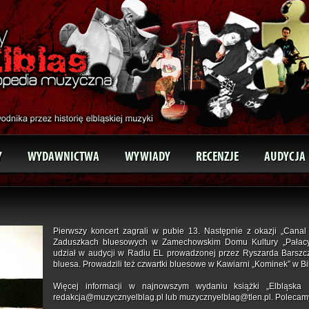
Y
WYDAWNICTWA
WYWIADY
RECENZJE
AUDYCJA
Pierwszy koncert zagrali w pubie 13. Następnie z okazji „Cana
Zaduszkach bluesowych w Zamechowskim Domu Kultury „Pałacyk” 
udział w audycji w Radiu EL prowadzonej przez Ryszarda Barszcz
bluesa. Prowadzili też czwartki bluesowe w Kawiarni „Kominek” w Bi
Więcej informacji w najnowszym wydaniu książki „Elbląska 
redakcja@muzycznyelblag.pl lub muzycznyelblag@tlen.pl. Polecam