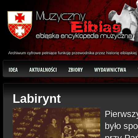
IDEA
AKTUALNOŚCI
ZBIORY
WYDAWNICTWA
Labirynt
Pierwsz
było sp
przy Pa