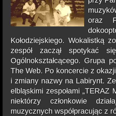
muzyków
oraz P
dokoopt
Kołodziejskiego. Wokalistką z
zespół zaczął spotykać s
Ogólnokształcącego. Grupa p
The Web. Po koncercie z okazj
i zmiany nazwy na Labirynt. Ze
elbląskimi zespołami „TERAZ 
niektórzy członkowie dzia
muzycznych współpracując z r