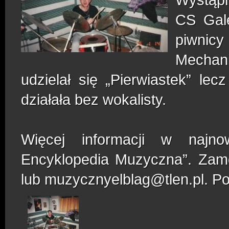
CS Gale
piwnicy
Mechan
udzielał się „Pierwiastek” lec
działała bez wokalisty.
Więcej informacji w najno
Encyklopedia Muzyczna”. Zamó
lub muzycznyelblag@tlen.pl. P