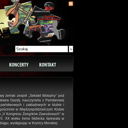
KONCERTY
KONTAKT
wy żeński zespół „Sekstet Wokalny” pod
isława Gazdy, nauczyciela z Państwowej
 państwowych i zakładowych w klubie i
 gościnnie w Międzyspółdzielczym Klubie
zas „V Kongresu Związków Zawodowych” w
70. XX wieku Irena Skibicka śpiewała w
lągu, występując w Krynicy Morskiej.