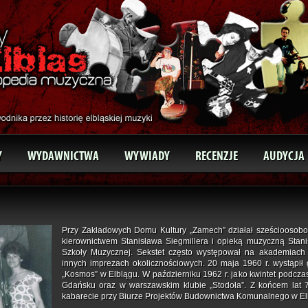
Y
WYDAWNICTWA
WYWIADY
RECENZJE
AUDYCJA
Przy Zakładowych Domu Kultury „Zamech” działał sześcioosobo
kierownictwem Stanisława Siegmillera i opieką muzyczną Stan
Szkoły Muzycznej.
Sekstet często występował na akademiach
innych imprezach okolicznościowych. 20 maja 1960 r. wystąpił
„Kosmos” w Elblągu. W październiku 1962 r. jako kwintet podc
Gdańsku oraz w warszawskim klubie „Stodoła”. Z końcem lat 
kabarecie przy Biurze Projektów Budownictwa Komunalnego w Elb