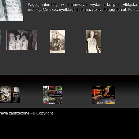
Więcej informacji w najnowszym wydaniu książki „Elbląska
redakcja@muzycznyelblag.pl lub muzycznyelblag@tlen.pl. Polec
awa zastrzeżone - © Copyright