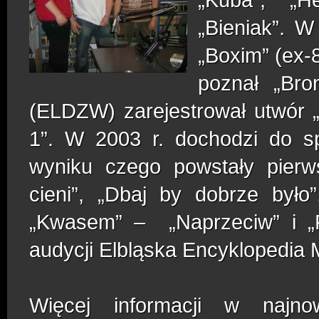
„Bieniak”. 
„Boxim” (ex-8
poznał „Bro
(ELDZW) zarejestrował utwór 
1”. W 2003 r. dochodzi do sp
wyniku czego powstały pierw
cieni”, „Dbaj by dobrze było
„Kwasem” –
„Naprzeciw” i 
audycji Elbląska Encyklopedia
Więcej informacji w najno