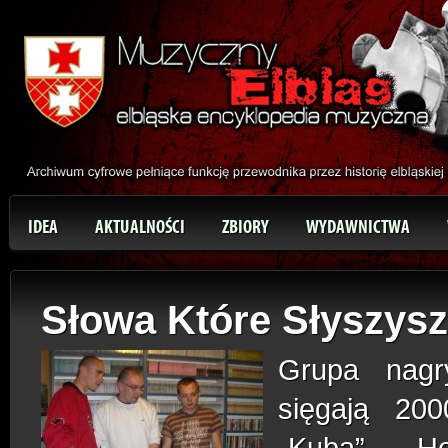
IDEA
AKTUALNOŚCI
ZBIORY
WYDAWNICTWA
Słowa Które Słyszysz
Grupa nagry
sięgają 200
„Kuba”, „He