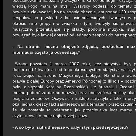
podziękowania należą się wszystkim. Ci co pomogli i czytają 
wiedzą kogo mam na myśli. Wszyscy podeszli do tematu 
pewnie z ciekawości, bo na stronie obecnie jest ponad 120 zes
zespołów na przykład z lat osiemdziesiątych, tworzyło w p
okresie inne grupy i w związku z tym, tworzyły się prawdz
muzyczne, przenikające się składy, podobna muzyka, stą
powiązań było łatwiej dotrzeć od jednego zespołu do następneg
- Na stronie można obejrzeć zdjęcia, posłuchać muz
internauci często ja odwiedzają?
Strona powstała 1 marca 2007 roku, lecz statystyki były 
dopiero od 1 kwietnia i od tego okresu system statystyk naliczy
ilość wejść na stronę Muzycznego Elbląga. Na stronę wcho
prawie z całej Europy oraz Ameryki Północnej (z Illinois – pozd
byłej elblążanki Karoliny Rzeplińskiej) i z Australii i Oceanii
można pobrać za darmo muzykę oraz obejrzeć wideoklipy plus
biografie zespołów. Oczywiście traktuje statystyki z lekkim pr
oka, jednak cieszy fakt zainteresowania tematem przez czytelni
że nie zostanie to odebrane jak przechwałka lecz mamy st
czytelników i to mnie najbardziej cieszy.
- A co było najtrudniejsze w całym tym przedsięwzięciu?