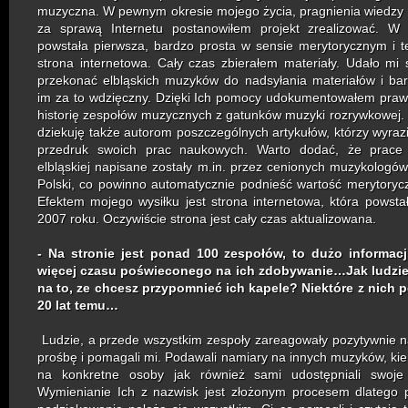
muzyczna. W pewnym okresie mojego życia, pragnienia wiedzy nas
za sprawą Internetu postanowiłem projekt zrealizować. W
powstała pierwsza, bardzo prosta w sensie merytorycznym i 
strona internetowa. Cały czas zbierałem materiały. Udało mi 
przekonać elbląskich muzyków do nadsyłania materiałów i ba
im za to wdzięczny. Dzięki Ich pomocy udokumentowałem prawi
historię zespołów muzycznych z gatunków muzyki rozrywkowej.
dziekuję także autorom poszczególnych artykułów, którzy wyrazi
przedruk swoich prac naukowych. Warto dodać, że prac
elbląskiej napisane zostały m.in. przez cenionych muzykologów, 
Polski, co powinno automatycznie podnieść wartość merytorycz
Efektem mojego wysiłku jest strona internetowa, która powst
2007 roku. Oczywiście strona jest cały czas aktualizowana.
- Na stronie jest ponad 100 zespołów, to dużo informacji
więcej czasu poświeconego na ich zdobywanie…Jak ludzie
na to, ze chcesz przypomnieć ich kapele? Niektóre z nich 
20 lat temu…
Ludzie, a przede wszystkim zespoły zareagowały pozytywnie n
prośbę i pomagali mi. Podawali namiary na innych muzyków, kie
na konkretne osoby jak również sami udostępniali swoje
Wymienianie Ich z nazwisk jest złożonym procesem dlatego 