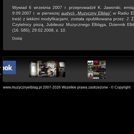
Wywiad 6 września 2007 r. przeprowadził K. Jaworski, emisj
9.09.2007 r. w pierwszej
audycji „Muzyczny Elbląg”
w Radiu E
treść z lekkimi modyfikacjami, została opublikowana przez: J. 
Czytelnicy piszą, Jubileusz Muzycznego Elbląga, Dziennik Elbl
(16. 585), 29.02.2008, s. 10.
Dodaj
www.muzycznyelblag.pl 2007-2026 Wszelkie prawa zastrzeżone - © Copyright