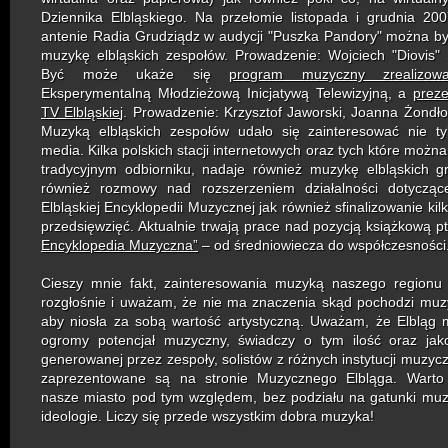
Dziennika Elbląskiego. Na przełomie listopada i grudnia 20
antenie Radia Grudziądz w audycji "Puszka Pandory" można by
muzykę elbląskich zespołów. Prowadzenie: Wojciech "Diovis"
Być może ukaże się
program muzyczny zrealizow
Eksperymentalną Młodzieżową Inicjatywą Telewizyjną, a
prez
TV Elbląskie
j. Prowadzenie: Krzysztof Jaworski, Joanna Żondłow
Muzyką elbląskich zespołów udało się zainteresować nie ty
media. Kilka polskich stacji internetowych oraz tych które możn
tradycyjnym odbiorniku, nadaje również muzykę elbląskich g
również rozmowy nad rozszerzeniem działalności dotyczące
Elbląskiej Encyklopedii Muzycznej jak również sfinalizowanie kil
przedsięwzięć. Aktualnie trwają prace nad pozycją książkową pt
Encyklopedia Muzyczna”
– od średniowiecza do współczesności
Cieszy mnie fakt, zainteresowania muzyką naszego regionu 
rozgłośnie i uważam, że nie ma znaczenia skąd pochodzi mu
aby niosła za sobą wartość artystyczną. Uważam, że Elbląg
ogromy potencjał muzyczny, świadczy o tym ilość oraz jak
generowanej przez zespoły, solistów z różnych instytucji muzycz
zaprezentowane są na stronie Muzycznego Elbląga. Wart
nasze miasto pod tym względem, bez podziału na gatunki mu
ideologie. Liczy się przede wszystkim dobra muzyka!