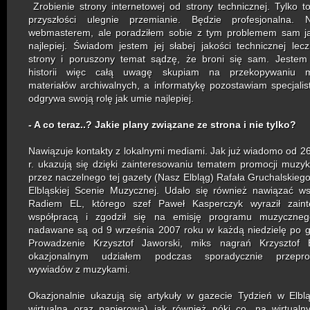
Zrobienie strony internetowej od strony technicznej. Tylko t
przyszłości ulegnie przemianie. Będzie profesjonalna. 
webmasterem, ale poradziłem sobie z tym problemem sam j
najlepiej. Świadom jestem jej słabej jakości technicznej lec
strony i poruszony temat sądzę, że broni się sam. Jestem
historii więc całą uwagę skupiam na przekopywaniu m
materiałów archiwalnych, a informatykę pozostawiam specjali
odgrywa swoją rolę jak umie najlepiej.
- A co teraz..? Jakie plany związane ze strona i nie tylko?
Nawiązuje kontakty z lokalnymi mediami. Jak już wiadomo od 26
r. ukazują się dzięki zainteresowaniu tematem promocji muzyki 
przez naczelnego tej gazety (Nasz Elbląg) Rafała Gruchalskiego,
Elbląskiej Scenie Muzycznej. Udało się również nawiązać w
Radiem EL, którego szef Paweł Kasperczyk wyraził zaint
współpracą i zgodził się na emisję programu muzyczneg
nadawane są od 9 września 2007 roku w każdą niedzielę po g
Prowadzenie Krzysztof Jaworski, miks nagrań Krzysztof B
okazjonalnym udziałem podczas sporadycznie przepro
wywiadów z muzykami.
Okazjonalnie ukazują się artykuły w gazecie Tydzień w Elbl
wirtualna oraz papierowa) jak również póki co, na wirtual