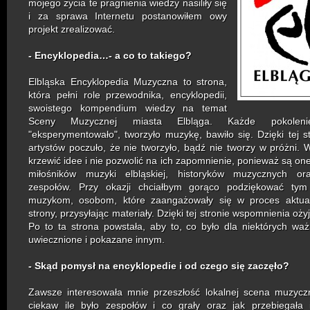
mojego życia te pragnienia wiedzy nasiliły się
i za sprawa Internetu postanowiłem owy
projekt zrealizować.
- Encyklopedia…- a co to takiego?
Elbląska Encyklopedia Muzyczna to strona,
która pełni role przewodnika, encyklopedii,
swoistego kompendium wiedzy na temat
Sceny Muzycznej miasta Elbląga. Każde pokoleni
"eksperymentowało", tworzyło muzykę, bawiło się. Dzięki tej st
artystów poczuło, że nie tworzyło, bądź nie tworzy w próżni. W
krzewić idee i nie pozwolić na ich zapomnienie, ponieważ są one
miłośników muzyki elbląskiej, historyków muzycznych o
zespołów. Przy okazji chciałbym gorąco podziękować tym
muzykom, osobom, które zaangażowały się w proces aktuali
strony, przysyłając materiały. Dzięki tej stronie wspomnienia oż
Po to ta strona powstała, aby to, co było dla niektórych waż
uwiecznione i pokazane innym.
- Skąd pomysł na encyklopedie i od czego się zaczęło?
Zawsze interesowała mnie przeszłość lokalnej scena muzycz
ciekaw ile było zespołów i co grały oraz jak przebiegała 