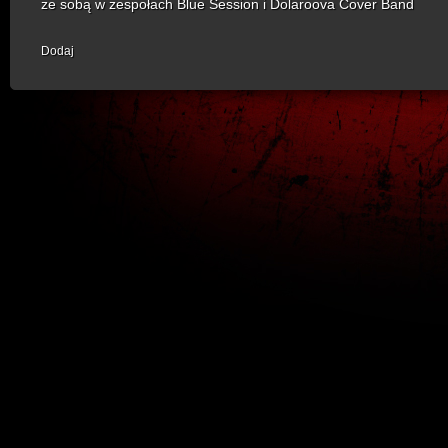
ze sobą w zespołach Blue Session i Dolaroova Cover Band
Dodaj