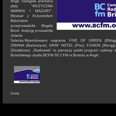
Anglii nastąpiła premiera
płyty "MUZYCZNA
WARMIA I MAZURY".
Wywiad z Krzysztofem
Bidzińskim
przeprowadziła Magda
Bond. Audycję prowadziła
Jolanta
Solecka.
Wyemitowano nagrania: FIVE OF GREEN (Elblą
ZMIANA (Bartoszyce), GRAF HOTEL (Pisz), FUSION (Morąg
(Działdowo).
„Radiowski” to pierwszy polski program radiowy
Bristolskiego studia BCFM 93.2 FM w Bristolu w Anglii.
Dodaj