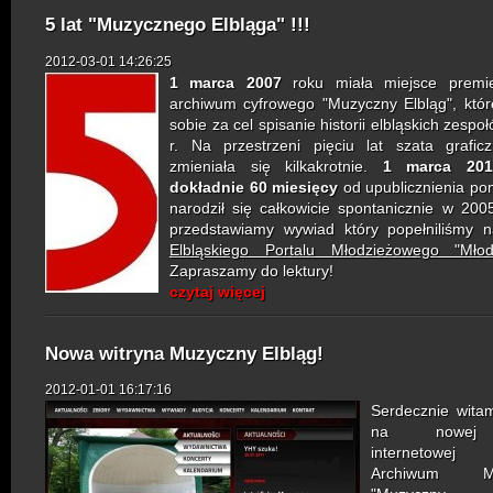
5 lat "Muzycznego Elbląga" !!!
2012-03-01 14:26:25
1 marca 2007
roku miała miejsce premie
archiwum cyfrowego "Muzyczny Elbląg", któr
sobie za cel spisanie historii elbląskich zesp
r. Na przestrzeni pięciu lat szata grafic
zmieniała się kilkakrotnie.
1 marca 201
dokładnie 60 miesięcy
od upublicznienia pom
narodził się całkowicie spontanicznie w 2005
przedstawiamy wywiad który popełniliśmy n
Elbląskiego Portalu Młodzieżowego "Młod
Zapraszamy do lektury!
czytaj więcej
Nowa witryna Muzyczny Elbląg!
2012-01-01 16:17:16
Serdecznie wita
na nowej 
internetowej E
Archiwum Mu