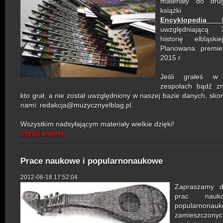
materiały do drug
książk
Encyklopedia 
uwzględniającą 
historię elbląski
Planowana premie
2015 r.
Jeśli grałeś w 
zespołach bądź z
kto grał, a nie został uwzględniony w naszej bazie danych, skon
nami: redakcja@muzycznyelblag.pl.
Wszystkim nadsyłającym materiały wielkie dzięki!
czytaj więcej
Prace naukowe i popularnonaukowe
2012-06-18 17:52:04
Zapraszamy d
prac nauk
popularnonau
zamieszczon