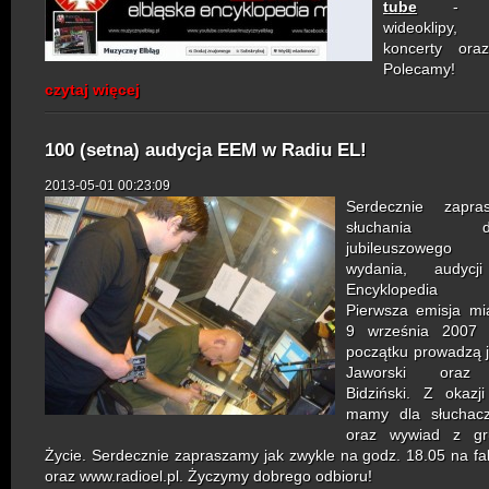
tube
- naj
wideoklipy, 
koncerty ora
Polecamy!
czytaj więcej
100 (setna) audycja EEM w Radiu EL!
2013-05-01 00:23:09
Serdecznie zapr
słuchania dzis
jubileuszowego
wydania, audycji
Encyklopedia M
Pierwsza emisja mi
9 września 2007 
początku prowadzą j
Jaworski oraz 
Bidziński. Z okazji
mamy dla słuchac
oraz wywiad z g
Życie. Serdecznie zapraszamy jak zwykle na godz. 18.05 na fa
oraz www.radioel.pl. Życzymy dobrego odbioru!