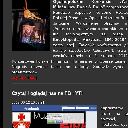
Ogólnopolskim Konkursie „Wsp
Miłośników Rock & Rolla”
zorganizow
Fundację Sopockie Korzenie Rock
Polskiej Piosenki w Opolu i Muzeum Re
Jarocinie. Wyróżnienie otrzymał w
„Autorskie opracowania o charakterze h
lub socjologicznym” za prac
Encyklopedia Muzyczna 1945-2010”
został esej
„Elbląskie wydawnictwa pł
lokalne dziedzictwo kulturowe”
). Gala 
wyników odbyła się 9 listopada 2012
Koncertowej Polskiej Filharmonii Kameralnej w Operze Leśnej
Nagrody otrzymali także inni autorzy. Sprawdź wyniki 
organizatorów.
czytaj więcej
Czytaj i oglądaj nas na FB i YT!
2013-06-12 16:03:31
Zapraszamy
profile na
f
n
owości, k
możliwość dysk