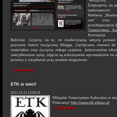
"Muzyczny 
Dziękujemy za jej
wykonaw
Reklamy „Bluebo
owi” oraz s
przedsięwzięcia
Towarzystwu Ku
Koncepcja: K
Bidziński.
Liczymy na to, że modernizacja witryny pozwoli
poznanie historii muzycznej Elbląga. Zachęcamy również do
materiałów oraz życzymy miłego czytania.
Jednocześnie info
zweryfikowane opisy, zdjęcia są
sukcesywnie wprowadzane na s
prosimy o cierpliwość przy analizie biogramów.
czytaj więcej
ETK w sieci!
2011-12-12 14:05:16
Elbląskie Towarzystwo Kulturalne w siec
Polecamy!
http://www.etk.elblag.pl/
czytaj więcej