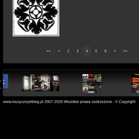
<<
<
2
3
4
5
6
>
>>
www.muzycznyelblag.pl 2007-2026 Wszelkie prawa zastrzeżone - © Copyright