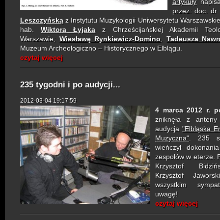
artykuły
napisa
przez:
doc. dr
Leszczyńską
z Instytutu Muzykologii Uniwersytetu Warszawskieg
hab.
Wiktora Łyjaka
z Chrześcijańskiej Akademii Teol
Warszawie;
Wiesławę Rynkiewicz-Domino
,
Tadeusza Nawr
Muzeum Archeologiczno – Historycznego w Elblągu.
czytaj więcej
235 tygodni i po audycji...
2012-03-04 19:17:59
4 marca 2012 r. p
zniknęła z anten
audycja
"Elbląska E
Muzyczna"
. 235 s
wieńczył dokonania
zespołów w eterze.
Krzysztof Bidzi
Krzysztof Jaworsk
wszystkim symp
uwagę!
czytaj więcej