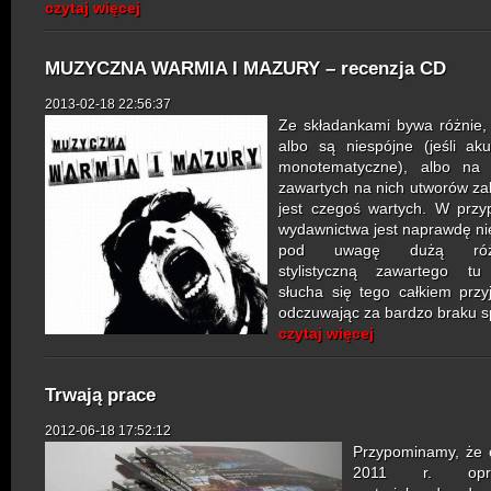
czytaj więcej
MUZYCZNA WARMIA I MAZURY – recenzja CD
2013-02-18 22:56:37
Ze składankami bywa różnie, 
albo są niespójne (jeśli ak
monotematyczne), albo na k
zawartych na nich utworów zal
jest czegoś wartych. W przy
wydawnictwa jest naprawdę nie
pod uwagę dużą różn
stylistyczną zawartego tu 
słucha się tego całkiem przy
odczuwając za bardzo braku s
czytaj więcej
Trwają prace
2012-06-18 17:52:12
Przypominamy, że 
2011 r. opra